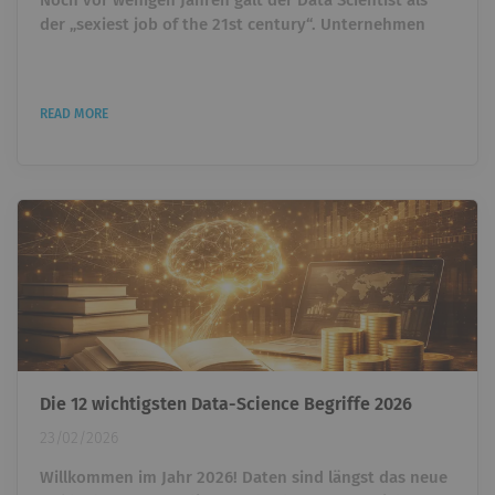
Noch vor wenigen Jahren galt der Data Scientist als
der „sexiest job of the 21st century“. Unternehmen
überboten sich gegenseitig, um Talente einzustellen,
die Daten analysieren und Machine-Learning-Modelle
entwickeln konnten. Wer Python beherrschte und ein
READ MORE
paar ML-Projekte vorweisen konnte, war heiß begehrt.
Heute taucht ein anderer Titel immer häufiger auf: AI
Engineer. Und plötzlich stellt sich eine unbequeme...
Die 12 wichtigsten Data-Science Begriffe 2026
23/02/2026
Willkommen im Jahr 2026! Daten sind längst das neue