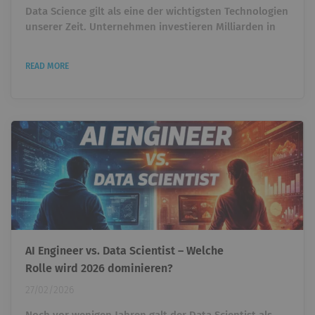
Data Science gilt als eine der wichtigsten Technologien
unserer Zeit. Unternehmen investieren Milliarden in
künstliche Intelligenz, Machine Learning und
datengetriebene Entscheidungen. Trotzdem zeigt
READ MORE
sich in vielen Organisationen eine überraschende
Realität: Viele Data-Science-Projekte schaffen es nie
über das Experiment hinaus. Modelle werden gebaut.
Dashboards entstehen. Prototypen funktionieren im
Notebook....
AI Engineer vs. Data Scientist – Welche
Rolle wird 2026 dominieren?
27/02/2026