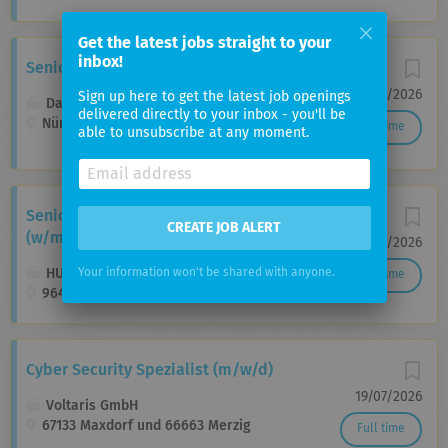
Get the latest jobs straight to your
inbox!
Senior Consultant (w/m/d) Data & AI
27/07/2026
Sign up here to get the latest job openings
Dataciders ixto GmbH
delivered directly to your inbox - you'll be
Nürnberg, Germany
Full time
able to unsubscribe at any moment.
Senior Engineer Machine Learning / AI
CREATE JOB ALERT
(w/m/d)
27/06/2026
HUK-COBURG Versicherungsgruppe
Your information won't be shared with anyone.
Full time
96450 Coburg-Ketschendorf, Germany
Cyber Security Spezialist (m/w/d)
19/07/2026
Voltaris GmbH
67133 Maxdorf und 66663 Merzig
Full time