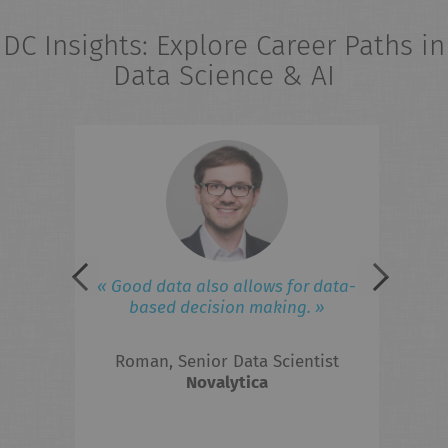
DC Insights: Explore Career Paths in
Data Science & AI
eries
« 
field
ad
iness
lated
 to
F
« Good data also allows for data-
ed in
based decision making. »
 the
Roman, Senior Data Scientist
hts?
Novalytica