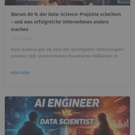
Warum 80 % der Data-Science-Projekte scheitern
– und was erfolgreiche Unternehmen anders
machen
20/03/2026
Data Science gilt als eine der wichtigsten Technologien
unserer Zeit. Unternehmen investieren Milliarden in
künstliche Intelligenz, Machine Learning und
datengetriebene Entscheidungen. Trotzdem zeigt
READ MORE
sich in vielen Organisationen eine überraschende
Realität: Viele Data-Science-Projekte schaffen es nie
über das Experiment hinaus. Modelle werden gebaut.
Dashboards entstehen. Prototypen funktionieren im
Notebook....