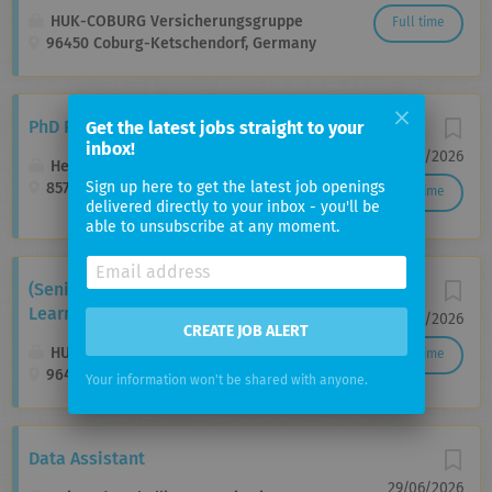
HUK-COBURG Versicherungsgruppe
Full time
96450 Coburg-Ketschendorf, Germany
PhD Positions in Data Science
Get the latest jobs straight to your
inbox!
06/08/2026
Helmholtz Zentrum München
Sign up here to get the latest job openings
85764 Neuherberg bei München
Full time
delivered directly to your inbox - you'll be
able to unsubscribe at any moment.
(Senior) Applied Scientist (Machine
Learning) (w/m/d)
01/07/2026
CREATE JOB ALERT
HUK-COBURG Versicherungsgruppe
Full time
96450 Coburg, Germany
Your information won't be shared with anyone.
Data Assistant
29/06/2026