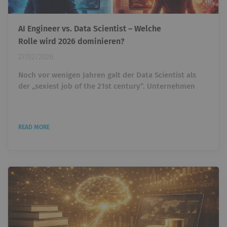
AI Engineer vs. Data Scientist – Welche
Rolle wird 2026 dominieren?
27/02/2026
Noch vor wenigen Jahren galt der Data Scientist als
der „sexiest job of the 21st century“. Unternehmen
überboten sich gegenseitig, um Talente einzustellen,
die Daten analysieren und Machine-Learning-Modelle
entwickeln konnten. Wer Python beherrschte und ein
READ MORE
paar ML-Projekte vorweisen konnte, war heiß begehrt.
Heute taucht ein anderer Titel immer häufiger auf: AI
Engineer. Und plötzlich stellt sich eine unbequeme...