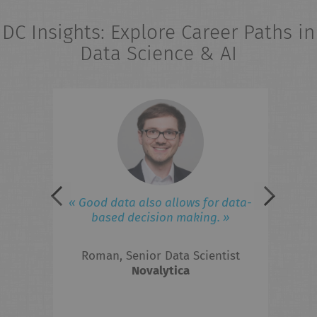
DC Insights: Explore Career Paths in
Data Science & AI
eries
« 
field
ad
iness
lated
 to
F
« Good data also allows for data-
ed in
based decision making. »
 the
Roman, Senior Data Scientist
hts?
Novalytica