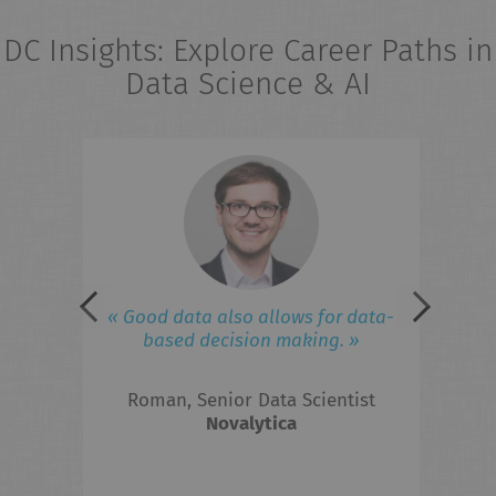
DC Insights: Explore Career Paths in
Data Science & AI
eries
« 
field
ad
iness
lated
 to
F
« Good data also allows for data-
ed in
based decision making. »
 the
Roman, Senior Data Scientist
hts?
Novalytica