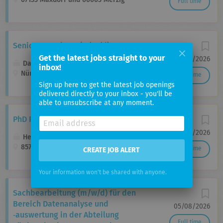
Full time
Senior Consultant (w/m/d) Data & AI
Get the latest jobs straight to your
27/07/2026
Dataciders ixto GmbH
inbox!
Nürnberg, Germany
Full time
Sign up here to get the latest job openings
delivered directly to your inbox - you'll be
able to unsubscribe at any moment.
PhD Positions in Data Science
06/08/2026
Helmholtz Zentrum München
85764 Neuherberg bei München
Full time
CREATE JOB ALERT
Your information won't be shared with anyone.
Sachbearbeitung (m/w/d) für den
Bereich Daten­analyse und
05/08/2026
‑auswertung in der Abteilung
Full time