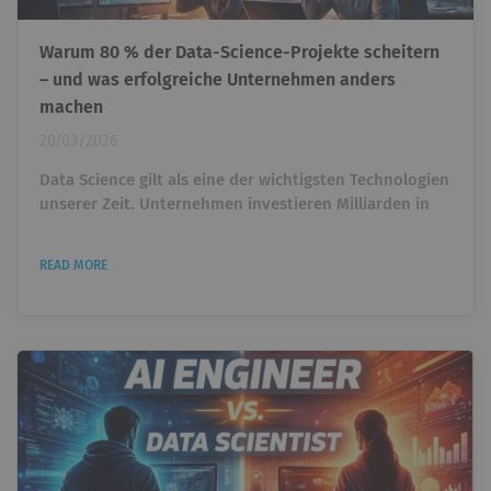
Warum 80 % der Data-Science-Projekte scheitern
– und was erfolgreiche Unternehmen anders
machen
20/03/2026
Data Science gilt als eine der wichtigsten Technologien
unserer Zeit. Unternehmen investieren Milliarden in
künstliche Intelligenz, Machine Learning und
datengetriebene Entscheidungen. Trotzdem zeigt
READ MORE
sich in vielen Organisationen eine überraschende
Realität: Viele Data-Science-Projekte schaffen es nie
über das Experiment hinaus. Modelle werden gebaut.
Dashboards entstehen. Prototypen funktionieren im
Notebook....