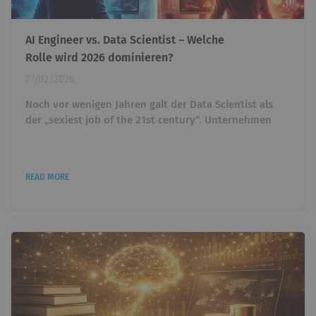
AI Engineer vs. Data Scientist – Welche
Rolle wird 2026 dominieren?
27/02/2026
Noch vor wenigen Jahren galt der Data Scientist als
der „sexiest job of the 21st century“. Unternehmen
überboten sich gegenseitig, um Talente einzustellen,
die Daten analysieren und Machine-Learning-Modelle
entwickeln konnten. Wer Python beherrschte und ein
READ MORE
paar ML-Projekte vorweisen konnte, war heiß begehrt.
Heute taucht ein anderer Titel immer häufiger auf: AI
Engineer. Und plötzlich stellt sich eine unbequeme...