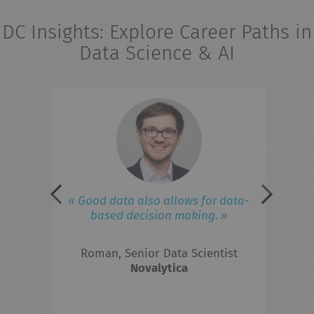
DC Insights: Explore Career Paths in
Data Science & AI
eries
« 
field
ad
iness
lated
 to
F
« Good data also allows for data-
ed in
based decision making. »
 the
Roman, Senior Data Scientist
hts?
Novalytica