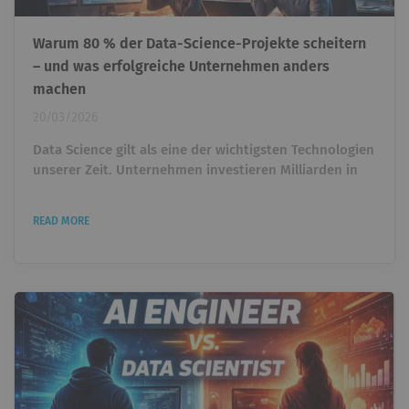
Warum 80 % der Data-Science-Projekte scheitern
– und was erfolgreiche Unternehmen anders
machen
20/03/2026
Data Science gilt als eine der wichtigsten Technologien
unserer Zeit. Unternehmen investieren Milliarden in
künstliche Intelligenz, Machine Learning und
datengetriebene Entscheidungen. Trotzdem zeigt
READ MORE
sich in vielen Organisationen eine überraschende
Realität: Viele Data-Science-Projekte schaffen es nie
über das Experiment hinaus. Modelle werden gebaut.
Dashboards entstehen. Prototypen funktionieren im
Notebook....