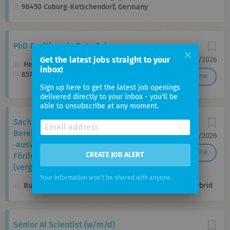
96450 Coburg-Ketschendorf, Germany
PhD Positions in Data Science
Get the latest jobs straight to your
06/08/2026
Helmholtz Zentrum München
inbox!
85764 Neuherberg bei München
Full time
Sign up here to get the latest job openings
delivered directly to your inbox - you'll be
able to unsubscribe at any moment.
Sachbearbeitung (m/w/d) für den
Bereich Daten­analyse und
05/08/2026
‑auswertung in der Abteilung
Full time
CREATE JOB ALERT
Fördermittel­management im
(vergleichbaren) gehobenen Dienst
Your information won't be shared with anyone.
Bundesamt für Auswärtige Angelegenheiten
Hybrid
Senior AI Scientist (w/m/d)