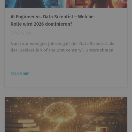
AI Engineer vs. Data Scientist – Welche
Rolle wird 2026 dominieren?
27/02/2026
Noch vor wenigen Jahren galt der Data Scientist als
der „sexiest job of the 21st century“. Unternehmen
überboten sich gegenseitig, um Talente einzustellen,
die Daten analysieren und Machine-Learning-Modelle
entwickeln konnten. Wer Python beherrschte und ein
READ MORE
paar ML-Projekte vorweisen konnte, war heiß begehrt.
Heute taucht ein anderer Titel immer häufiger auf: AI
Engineer. Und plötzlich stellt sich eine unbequeme...