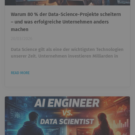
Warum 80 % der Data-Science-Projekte scheitern
– und was erfolgreiche Unternehmen anders
machen
20/03/2026
Data Science gilt als eine der wichtigsten Technologien
unserer Zeit. Unternehmen investieren Milliarden in
künstliche Intelligenz, Machine Learning und
datengetriebene Entscheidungen. Trotzdem zeigt
READ MORE
sich in vielen Organisationen eine überraschende
Realität: Viele Data-Science-Projekte schaffen es nie
über das Experiment hinaus. Modelle werden gebaut.
Dashboards entstehen. Prototypen funktionieren im
Notebook....