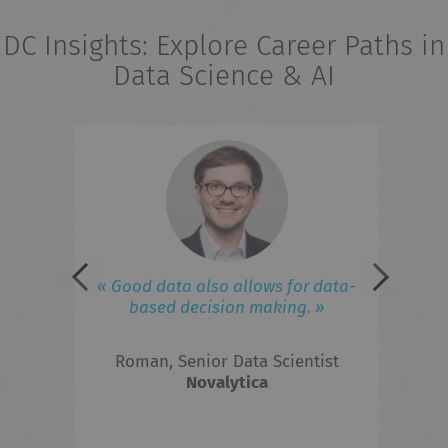
DC Insights: Explore Career Paths in
Data Science & AI
eries
« 
field
ad
iness
lated
 to
F
« Good data also allows for data-
ed in
based decision making. »
 the
Roman, Senior Data Scientist
hts?
Novalytica