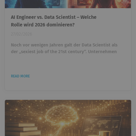
AI Engineer vs. Data Scientist – Welche
Rolle wird 2026 dominieren?
27/02/2026
Noch vor wenigen Jahren galt der Data Scientist als
der „sexiest job of the 21st century“. Unternehmen
überboten sich gegenseitig, um Talente einzustellen,
die Daten analysieren und Machine-Learning-Modelle
entwickeln konnten. Wer Python beherrschte und ein
READ MORE
paar ML-Projekte vorweisen konnte, war heiß begehrt.
Heute taucht ein anderer Titel immer häufiger auf: AI
Engineer. Und plötzlich stellt sich eine unbequeme...