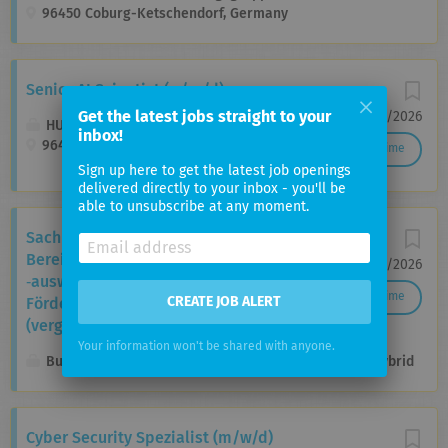
96450 Coburg-Ketschendorf, Germany
Senior AI Scientist (w/m/d)
Get the latest jobs straight to your
01/07/2026
HUK-COBURG Versicherungsgruppe
inbox!
96450 Coburg, Germany
Full time
Sign up here to get the latest job openings
delivered directly to your inbox - you'll be
able to unsubscribe at any moment.
Sachbearbeitung (m/w/d) für den
Bereich Daten­analyse und
05/08/2026
‑auswertung in der Abteilung
Full time
CREATE JOB ALERT
Fördermittel­management im
(vergleichbaren) gehobenen Dienst
Your information won't be shared with anyone.
Bundesamt für Auswärtige Angelegenheiten
Hybrid
Cyber Security Spezialist (m/w/d)