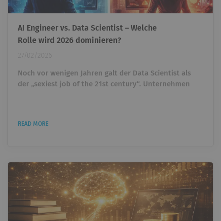
AI Engineer vs. Data Scientist – Welche
Rolle wird 2026 dominieren?
27/02/2026
Noch vor wenigen Jahren galt der Data Scientist als
der „sexiest job of the 21st century“. Unternehmen
überboten sich gegenseitig, um Talente einzustellen,
die Daten analysieren und Machine-Learning-Modelle
entwickeln konnten. Wer Python beherrschte und ein
READ MORE
paar ML-Projekte vorweisen konnte, war heiß begehrt.
Heute taucht ein anderer Titel immer häufiger auf: AI
Engineer. Und plötzlich stellt sich eine unbequeme...