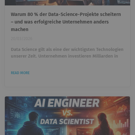
Warum 80 % der Data-Science-Projekte scheitern
– und was erfolgreiche Unternehmen anders
machen
20/03/2026
Data Science gilt als eine der wichtigsten Technologien
unserer Zeit. Unternehmen investieren Milliarden in
künstliche Intelligenz, Machine Learning und
datengetriebene Entscheidungen. Trotzdem zeigt
READ MORE
sich in vielen Organisationen eine überraschende
Realität: Viele Data-Science-Projekte schaffen es nie
über das Experiment hinaus. Modelle werden gebaut.
Dashboards entstehen. Prototypen funktionieren im
Notebook....