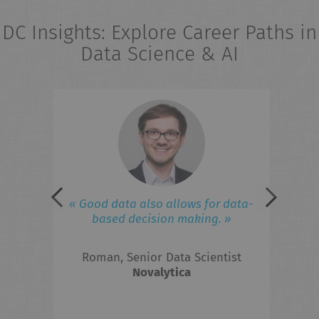
DC Insights: Explore Career Paths in
Data Science & AI
eries
« 
field
ad
iness
lated
 to
F
« Good data also allows for data-
ed in
based decision making. »
 the
Roman, Senior Data Scientist
hts?
Novalytica