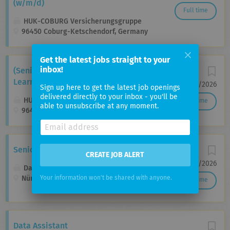
(w/m/d)
Full time
HUK-COBURG Versicherungsgruppe
96450 Coburg-Ketschendorf, Germany
Get the latest jobs straight to your
inbox!
(Senior) Applied Scientist (Machine
Learning) (w/m/d)
01/07/2026
Sign up here to get the latest job openings
delivered directly to your inbox - you'll be
HUK-COBURG Versicherungsgruppe
Full time
able to unsubscribe at any moment.
96450 Coburg, Germany
Senior Consultant (w/m/d) Data & AI
CREATE JOB ALERT
27/07/2026
Dataciders ixto GmbH
Nürnberg, Germany
Your information won't be shared with anyone.
Full time
Data Assistant