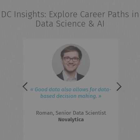
DC Insights: Explore Career Paths in
Data Science & AI
eries
« 
field
ad
iness
lated
 to
F
« Good data also allows for data-
ed in
based decision making. »
 the
Roman, Senior Data Scientist
hts?
Novalytica