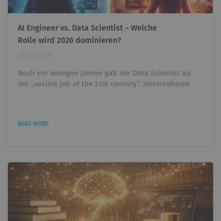
AI Engineer vs. Data Scientist – Welche
Rolle wird 2026 dominieren?
27/02/2026
Noch vor wenigen Jahren galt der Data Scientist als
der „sexiest job of the 21st century“. Unternehmen
überboten sich gegenseitig, um Talente einzustellen,
die Daten analysieren und Machine-Learning-Modelle
entwickeln konnten. Wer Python beherrschte und ein
READ MORE
paar ML-Projekte vorweisen konnte, war heiß begehrt.
Heute taucht ein anderer Titel immer häufiger auf: AI
Engineer. Und plötzlich stellt sich eine unbequeme...