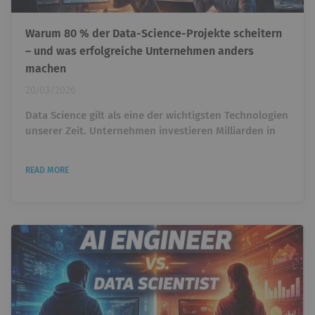
Warum 80 % der Data-Science-Projekte scheitern
– und was erfolgreiche Unternehmen anders
machen
20/03/2026
Data Science gilt als eine der wichtigsten Technologien
unserer Zeit. Unternehmen investieren Milliarden in
künstliche Intelligenz, Machine Learning und
datengetriebene Entscheidungen. Trotzdem zeigt
READ MORE
sich in vielen Organisationen eine überraschende
Realität: Viele Data-Science-Projekte schaffen es nie
über das Experiment hinaus. Modelle werden gebaut.
Dashboards entstehen. Prototypen funktionieren im
Notebook....