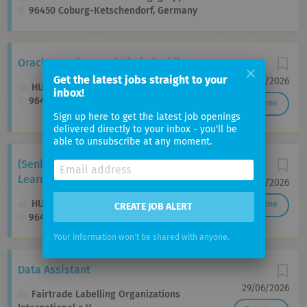
96450 Coburg-Ketschendorf, Germany
Oracle Database Admin (w/m/d)
Get the latest jobs straight to your
19/06/2026
HUK-COBURG Versicherungsgruppe
inbox!
96450 Coburg, Germany
Full time
Sign up here to get the latest job openings
delivered directly to your inbox - you'll be
able to unsubscribe at any moment.
(Senior) Applied Scientist (Machine
Learning) (w/m/d)
01/07/2026
HUK-COBURG Versicherungsgruppe
Full time
CREATE JOB ALERT
96450 Coburg, Germany
Your information won't be shared with anyone.
Data Assistant
29/06/2026
Fairtrade Labelling Organizations