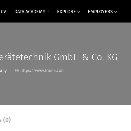
 CV
DATA ACADEMY
EXPLORE
EMPLOYERS
erätetechnik GmbH & Co. KG
many
https://www.truma.com
s (0)