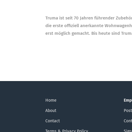
Truma ist seit 70 Jahren führender Zubehör
die erste offiziell anerkannte Wohnwagen
erst möglich gemacht. Bis heute sind Tru
Home
Emp
About
Post
Contact
Cont
Terms & Privacy Policy
Sign