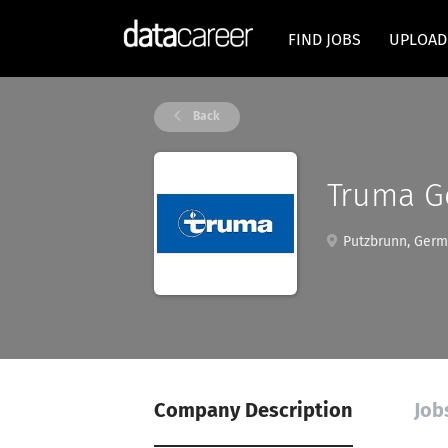
FIND JOBS
UPLOAD
Back
Truma G
Putzbrunn, Ger
Company Description
Job