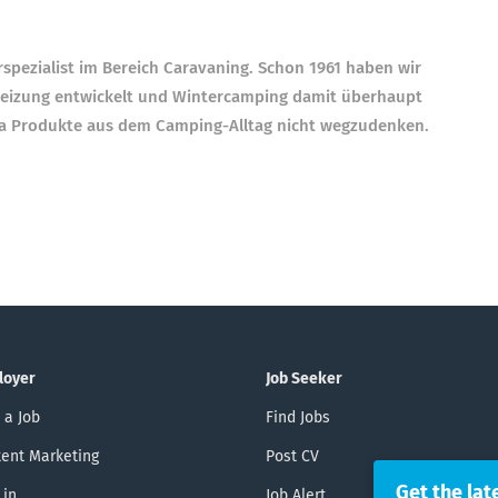
spezialist im Bereich Caravaning. Schon 1961 haben wir
heizung entwickelt und Wintercamping damit überhaupt
ma Produkte aus dem Camping-Alltag nicht wegzudenken.
loyer
Job Seeker
 a Job
Find Jobs
ent Marketing
Post CV
Get the lat
 in
Job Alert