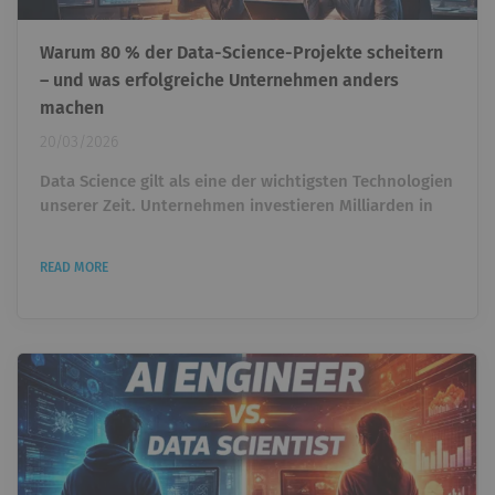
Warum 80 % der Data-Science-Projekte scheitern
– und was erfolgreiche Unternehmen anders
machen
20/03/2026
Data Science gilt als eine der wichtigsten Technologien
unserer Zeit. Unternehmen investieren Milliarden in
künstliche Intelligenz, Machine Learning und
datengetriebene Entscheidungen. Trotzdem zeigt
READ MORE
sich in vielen Organisationen eine überraschende
Realität: Viele Data-Science-Projekte schaffen es nie
über das Experiment hinaus. Modelle werden gebaut.
Dashboards entstehen. Prototypen funktionieren im
Notebook....