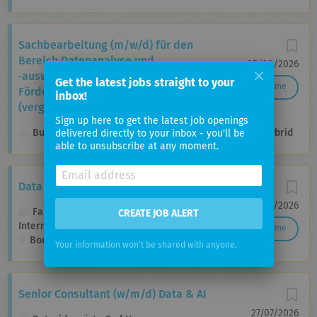
Sachbearbeitung (m/w/d) für den
Bereich Daten­analyse und
05/08/2026
‑auswertung in der Abteilung
Get the latest jobs straight to your
Full time
Fördermittel­management im
inbox!
(vergleichbaren) gehobenen Dienst
Sign up here to get the latest job openings
Bundesamt für Auswärtige Angelegenheiten
Hybrid
delivered directly to your inbox - you'll be
able to unsubscribe at any moment.
Data Assistant
29/06/2026
Fairtrade Labelling Organizations
CREATE JOB ALERT
International e.V.
Full time
Bonner Talweg 117, Bonn, Germany
Your information won't be shared with anyone.
Senior Consultant (w/m/d) Data & AI
27/07/2026