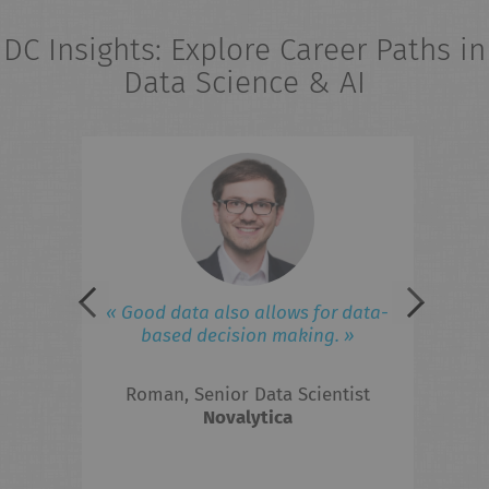
DC Insights: Explore Career Paths in
Data Science & AI
eries
« 
field
ad
iness
lated
 to
F
« Good data also allows for data-
ed in
based decision making. »
 the
Roman, Senior Data Scientist
hts?
Novalytica