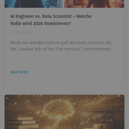
AI Engineer vs. Data Scientist – Welche
Rolle wird 2026 dominieren?
27/02/2026
Noch vor wenigen Jahren galt der Data Scientist als
der „sexiest job of the 21st century“. Unternehmen
überboten sich gegenseitig, um Talente einzustellen,
die Daten analysieren und Machine-Learning-Modelle
entwickeln konnten. Wer Python beherrschte und ein
READ MORE
paar ML-Projekte vorweisen konnte, war heiß begehrt.
Heute taucht ein anderer Titel immer häufiger auf: AI
Engineer. Und plötzlich stellt sich eine unbequeme...