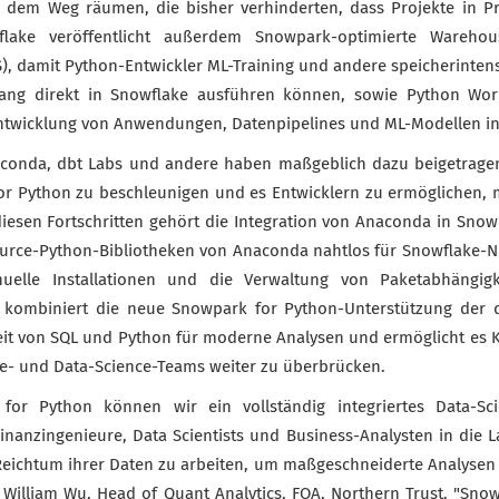
s dem Weg räumen, die bisher verhinderten, dass Projekte in P
lake veröffentlicht außerdem Snowpark-optimierte Warehous
), damit Python-Entwickler ML-Training und andere speicherinten
ng direkt in Snowflake ausführen können, sowie Python Work
ntwicklung von Anwendungen, Datenpipelines und ML-Modellen in
aconda, dbt Labs und andere haben maßgeblich dazu beigetragen
r Python zu beschleunigen und es Entwicklern zu ermöglichen, m
diesen Fortschritten gehört die Integration von Anaconda in Snow
urce-Python-Bibliotheken von Anaconda nahtlos für Snowflake-N
elle Installationen und die Verwaltung von Paketabhängigke
 kombiniert die neue Snowpark for Python-Unterstützung der 
eit von SQL und Python für moderne Analysen und ermöglicht es K
e- und Data-Science-Teams weiter zu überbrücken.
for Python können wir ein vollständig integriertes Data-Sc
inanzingenieure, Data Scientists und Business-Analysten in die La
ichtum ihrer Daten zu arbeiten, um maßgeschneiderte Analysen 
gt William Wu, Head of Quant Analytics, FOA, Northern Trust. "Sno