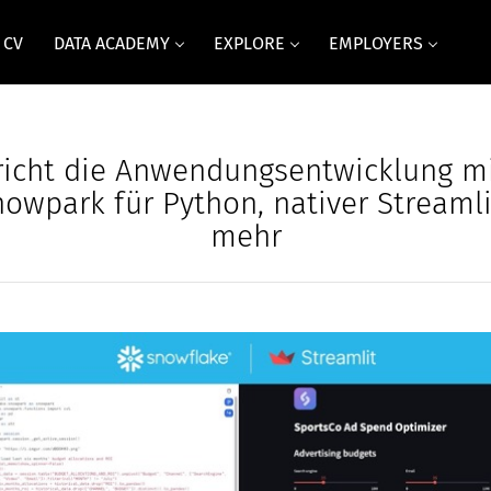
 CV
DATA ACADEMY
EXPLORE
EMPLOYERS
richt die Anwendungsentwicklung mi
nowpark für Python, nativer Streaml
mehr