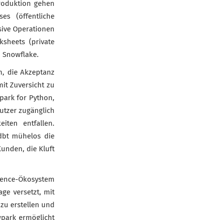
roduktion gehen
es (öffentliche
sive Operationen
sheets (private
 Snowflake.
, die Akzeptanz
it Zuversicht zu
park for Python,
utzer zugänglich
iten entfallen.
dbt mühelos die
unden, die Kluft
ience-Ökosystem
ge versetzt, mit
zu erstellen und
wpark ermöglicht