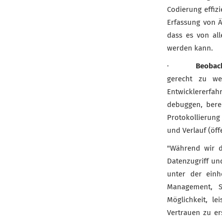
Codierung effiz
Erfassung von Ä
dass es von al
werden kann.
·
Beobach
gerecht zu we
Entwicklererfah
debuggen, bere
Protokollierung
und Verlauf (öff
"Während wir d
Datenzugriff un
unter der einh
Management, S
Möglichkeit, l
Vertrauen zu er