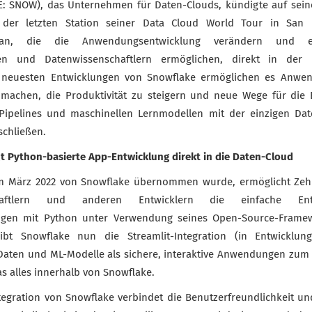
: SNOW), das Unternehmen für Daten-Clouds, kündigte auf sein
der letzten Station seiner Data Cloud World Tour in San 
 an, die die Anwendungsentwicklung verändern und es
ren und Datenwissenschaftlern ermöglichen, direkt in der
e neuesten Entwicklungen von Snowflake ermöglichen es Anwe
 machen, die Produktivität zu steigern und neue Wege für die 
ipelines und maschinellen Lernmodellen mit der einzigen Dat
schließen.
t Python-basierte App-Entwicklung direkt in die Daten-Cloud
 im März 2022 von Snowflake übernommen wurde, ermöglicht Ze
chaftlern und anderen Entwicklern die einfache En
gen mit Python unter Verwendung seines Open-Source-Framew
bt Snowflake nun die Streamlit-Integration (in Entwicklun
 Daten und ML-Modelle als sichere, interaktive Anwendungen zu
s alles innerhalb von Snowflake.
tegration von Snowflake verbindet die Benutzerfreundlichkeit und