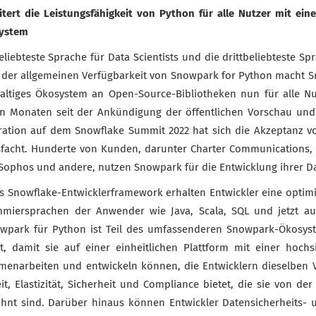
tert die Leistungsfähigkeit von Python für alle Nutzer mit e
ystem
eliebteste Sprache für Data Scientists und die drittbeliebteste Sp
t der allgemeinen Verfügbarkeit von Snowpark for Python macht 
haltiges Ökosystem an Open-Source-Bibliotheken nun für alle N
en Monaten seit der Ankündigung der öffentlichen Vorschau und
ration auf dem Snowflake Summit 2022 hat sich die Akzeptanz v
facht. Hunderte von Kunden, darunter Charter Communications, 
 Sophos und andere, nutzen Snowpark für die Entwicklung ihrer D
s Snowflake-Entwicklerframework erhalten Entwickler eine optimie
mmiersprachen der Anwender wie Java, Scala, SQL und jetzt au
nowpark für Python ist Teil des umfassenderen Snowpark-Ökosys
, damit sie auf einer einheitlichen Plattform mit einer hochs
narbeiten und entwickeln können, die Entwicklern dieselben V
it, Elastizität, Sicherheit und Compliance bietet, die sie von de
hnt sind. Darüber hinaus können Entwickler Datensicherheits- 