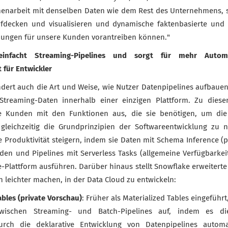
enarbeit mit denselben Daten wie dem Rest des Unternehmens, s
ufdecken und visualisieren und dynamische faktenbasierte und 
dungen für unsere Kunden vorantreiben können."
einfacht Streaming-Pipelines und sorgt für mehr Autom
 für Entwickler
dert auch die Art und Weise, wie Nutzer Datenpipelines aufbauen,
 Streaming-Daten innerhalb einer einzigen Plattform. Zu diese
e Kunden mit den Funktionen aus, die sie benötigen, um die
gleichzeitig die Grundprinzipien der Softwareentwicklung zu 
 Produktivität steigern, indem sie Daten mit Schema Inference (p
nden und Pipelines mit Serverless Tasks (allgemeine Verfügbarkei
-Plattform ausführen. Darüber hinaus stellt Snowflake erweiterte 
 leichter machen, in der Data Cloud zu entwickeln:
bles (private Vorschau)
: Früher als Materialized Tables eingeführ
wischen Streaming- und Batch-Pipelines auf, indem es die
urch die deklarative Entwicklung von Datenpipelines automa