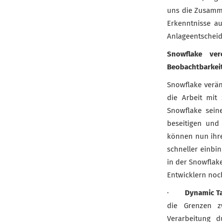
uns die Zusamm
Erkenntnisse a
Anlageentschei
Snowflake ver
Beobachtbarkeit
Snowflake verän
die Arbeit mit
Snowflake sein
beseitigen und 
können nun ihre
schneller einbi
in der Snowflake
Entwicklern noch
·
Dynamic Ta
die Grenzen z
Verarbeitung d