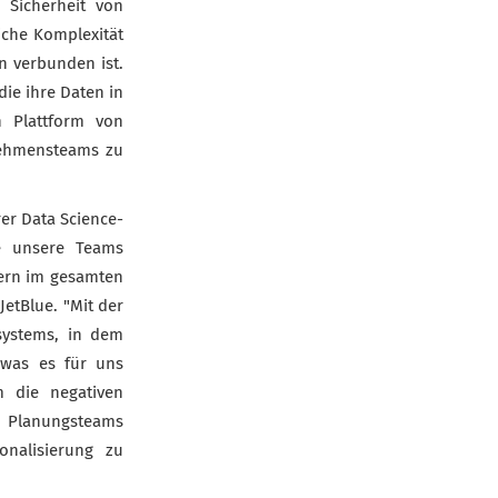
 Sicherheit von
iche Komplexität
n verbunden ist.
die ihre Daten in
n Plattform von
nehmensteams zu
er Data Science-
e unsere Teams
dern im gesamten
etBlue. "Mit der
systems, in dem
 was es für uns
m die negativen
n Planungsteams
nalisierung zu