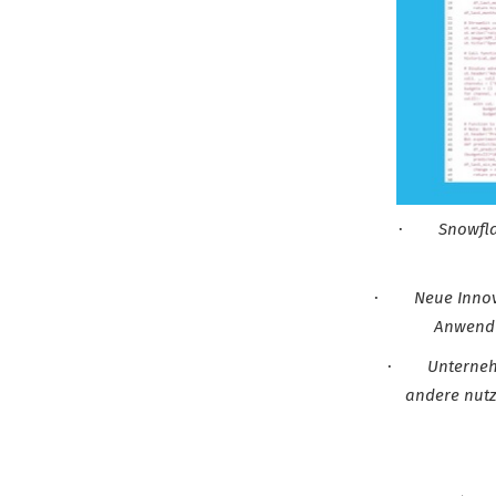
·
Snowfla
·
Neue Innov
Anwendu
·
Unterneh
andere nutz