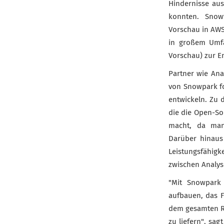
Hindernisse au
konnten. Snowf
Vorschau in AWS
in großem Umfa
Vorschau) zur E
Partner wie An
von Snowpark fo
entwickeln. Zu 
die die Open-So
macht, da manu
Darüber hinaus
Leistungsfähigk
zwischen Analys
"Mit Snowpark 
aufbauen, das F
dem gesamten Re
zu liefern", sa