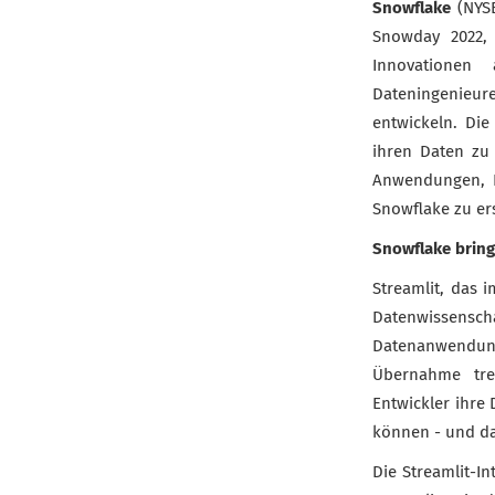
Snowflake
(NYSE
Snowday 2022, 
Innovationen
Dateningenieu
entwickeln. Di
ihren Daten zu
Anwendungen, P
Snowflake zu er
Snowflake bring
Streamlit, das
Datenwissens
Datenanwendun
Übernahme trei
Entwickler ihre
können - und da
Die Streamlit-In