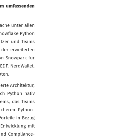
inem umfassenden
rache unter allen
Snowflake Python
utzer und Teams
 der erweiterten
on Snowpark für
EDF, NerdWallet,
aten.
rte Architektur,
ch Python nativ
tems, das Teams
icheren Python-
orteile in Bezug
r Entwicklung mit
und Compliance-