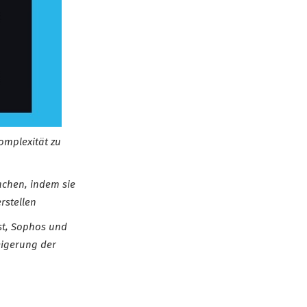
omplexität zu
achen, indem sie
rstellen
st, Sophos und
eigerung der