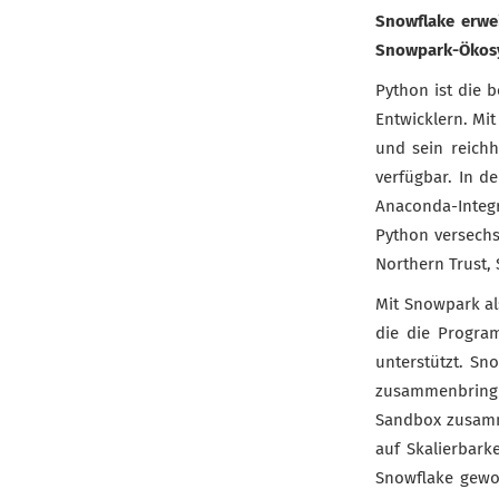
Snowflake erwei
Snowpark-Ökos
Python ist die b
Entwicklern. Mi
und sein reich
verfügbar. In d
Anaconda-Integ
Python versechs
Northern Trust,
Mit Snowpark al
die die Progra
unterstützt. S
zusammenbringt
Sandbox zusamme
auf Skalierbarke
Snowflake gewo