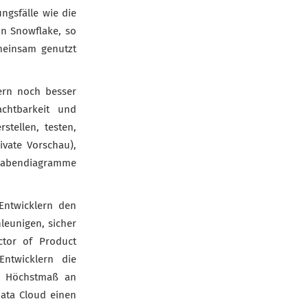
ngsfälle wie die
in Snowflake, so
meinsam genutzt
ern noch besser
chtbarkeit und
stellen, testen,
vate Vorschau),
ufgabendiagramme
Entwicklern den
leunigen, sicher
ctor of Product
ntwicklern die
em Höchstmaß an
Data Cloud einen