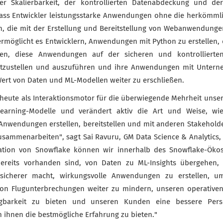
der Skalierbarkeit, der kontrollierten Datenabdeckung und der
ass Entwickler leistungsstarke Anwendungen ohne die herkömml
n, die mit der Erstellung und Bereitstellung von Webanwendunge
ermöglicht es Entwicklern, Anwendungen mit Python zu erstellen, 
en, diese Anwendungen auf der sicheren und kontrollierte
itzustellen und auszuführen und ihre Anwendungen mit Unter
Wert von Daten und ML-Modellen weiter zu erschließen.
t heute als Interaktionsmotor für die überwiegende Mehrheit unser
earning-Modelle und verändert aktiv die Art und Weise, wi
 Anwendungen erstellen, bereitstellen und mit anderen Stakehol
ammenarbeiten", sagt Sai Ravuru, GM Data Science & Analytics, J
gration von Snowflake können wir innerhalb des Snowflake-Öko
ereits vorhanden sind, von Daten zu ML-Insights übergehen,
sicherer macht, wirkungsvolle Anwendungen zu erstellen, u
on Flugunterbrechungen weiter zu mindern, unseren operative
gbarkeit zu bieten und unseren Kunden eine bessere Perso
 ihnen die bestmögliche Erfahrung zu bieten."