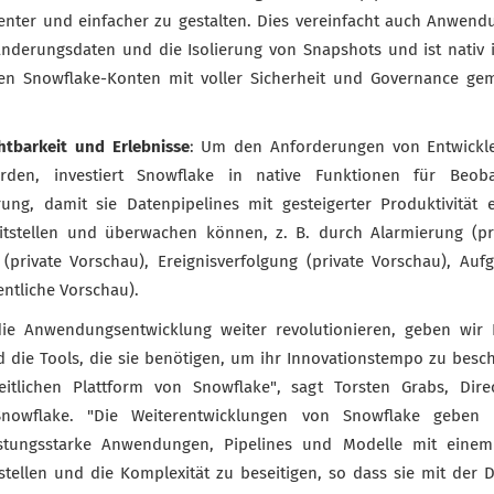
ienter und einfacher zu gestalten. Dies vereinfacht auch Anwendu
nderungsdaten und die Isolierung von Snapshots und ist nativ 
len Snowflake-Konten mit voller Sicherheit und Governance ge
tbarkeit und Erlebnisse
: Um den Anforderungen von Entwickl
rden, investiert Snowflake in native Funktionen für Beoba
rung, damit sie Datenpipelines mit gesteigerter Produktivität er
itstellen und überwachen können, z. B. durch Alarmierung (pri
 (private Vorschau), Ereignisverfolgung (private Vorschau), A
entliche Vorschau).
ie Anwendungsentwicklung weiter revolutionieren, geben wir 
d die Tools, die sie benötigen, um ihr Innovationstempo zu besch
eitlichen Plattform von Snowflake", sagt Torsten Grabs, Dire
nowflake. "Die Weiterentwicklungen von Snowflake geben E
eistungsstarke Anwendungen, Pipelines und Modelle mit ein
stellen und die Komplexität zu beseitigen, so dass sie mit der 