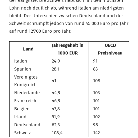
der Rangliste. Die Schweiz hebt sich mit dem höchsten
Lohn noch deutlich ab, während Italien am niedrigsten
bleibt. Der Unterschied zwischen Deutschland und der
Schweiz schrumpft jedoch von rund 45'000 Euro pro Jahr
auf rund 12'700 Euro pro Jahr.
Jahresgehalt in
OECD
Land
1000 EUR
Preisniveau
Italien
24,9
91
Spanien
28,1
83
Vereinigtes
41
108
Königreich
Niederlande
44,9
103
Frankreich
46,9
101
Belgien
47,8
101
Irland
51,9
102
Deutschland
62,3
98
Schweiz
108,4
142