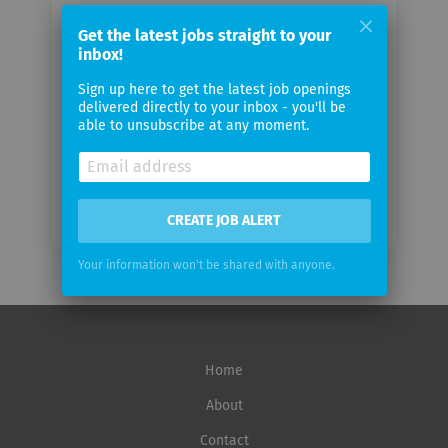
Your
Get the latest jobs straight to your
email
inbox!
Sign up here to get the latest job openings
Email
delivered directly to your inbox - you'll be
frequency
able to unsubscribe at any moment.
CREATE JOB ALERT
Your information won't be shared with anyone.
Home
About
Contact