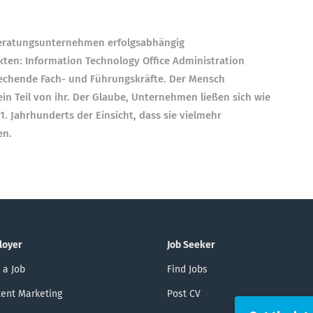
eratungsunternehmen erfolgsabhängig
en: Information Technology Office Administration
echende Fach- und Führungskräfte. Der Mensch
ein Teil von ihr. Der Glaube, Unternehmen ließen sich wie
. Jahrhunderts der Einsicht, dass sie vielmehr
en.
loyer
Job Seeker
 a Job
Find Jobs
ent Marketing
Post CV