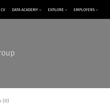
 CV
DATA ACADEMY
EXPLORE
EMPLOYERS
roup
s (0)