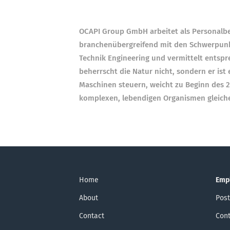
OCAPI Group GmbH arbeitet als Personalb
branchenübergreifend mit den Schwerpunkt
Technik Engineering
und vermittelt entspr
beherrscht die Natur nicht, sondern er ist 
Maschinen steuern, weicht zu Beginn des 21
komplexen, lebendigen Organismen gleich
Home
Emp
About
Post
Contact
Cont