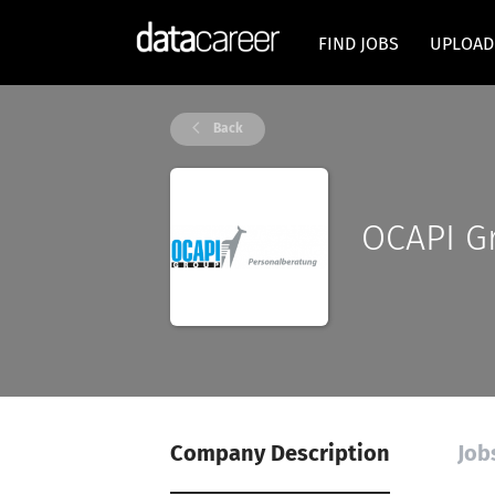
FIND JOBS
UPLOAD
Back
OCAPI G
Company Description
Job