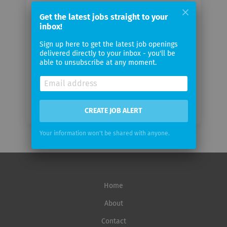
Your
email
Get the latest jobs straight to your
inbox!
Sign up here to get the latest job openings
Email
delivered directly to your inbox - you'll be
frequency
able to unsubscribe at any moment.
CREATE JOB ALERT
Your information won't be shared with anyone.
Home
About
Contact