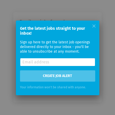
Email me jobs from rhenag
Rheinische Energie AG
Get the latest jobs straight to your
inbox!
Sign up here to get the latest job openings
Your
delivered directly to your inbox - you'll be
email
able to unsubscribe at any moment.
Email
frequency
CREATE JOB ALERT
Your information won't be shared with anyone.