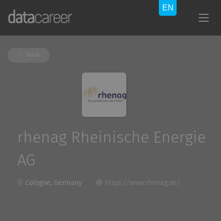
Back
rhenag Rheinische Energie
AG
Cologne, Germany
https://www.rhenag.de/