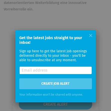
datenorientierten Weiterbildung eine innovative
Vorreiterrolle ein.
Get the latest jobs straight to your
Email me jobs from StackFuel
inbox!
GmbH
Sign up here to get the latest job openings
delivered directly to your inbox - you'll be
able to unsubscribe at any moment.
Your
email
Email
CREATE JOB ALERT
frequency
Your information won't be shared with anyone.