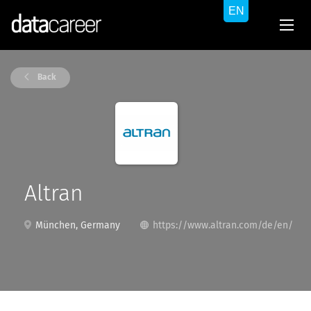
Back
Altran
München, Germany
https://www.altran.com/de/en/