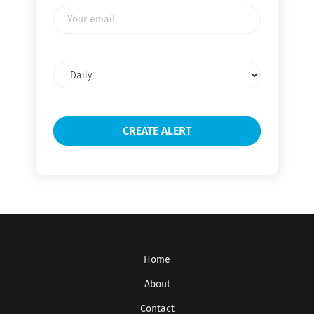
Your
email
Email
frequency
Home
Get the latest jobs straight to your
About
inbox!
Contact