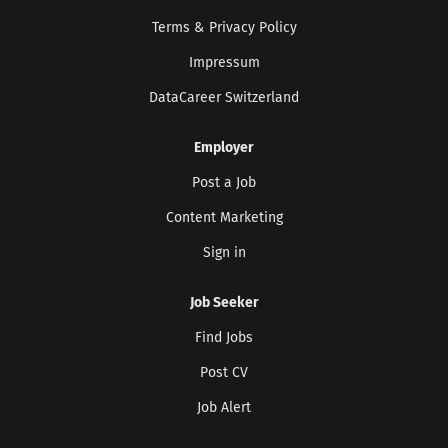
Sign up here to get the latest job openings
delivered directly to your inbox - you'll be
Terms & Privacy Policy
able to unsubscribe at any moment.
Impressum
DataCareer Switzerland
CREATE JOB ALERT
Employer
Your information won't be shared with anyone.
Post a Job
Content Marketing
Sign in
Job Seeker
Find Jobs
Post CV
Job Alert