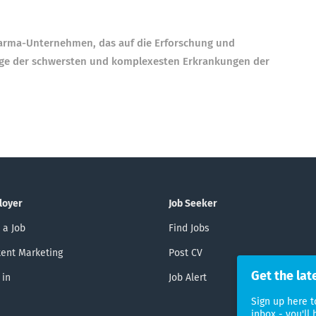
Pharma-Unternehmen, das auf die Erforschung und
nige der schwersten und komplexesten Erkrankungen der
loyer
Job Seeker
 a Job
Find Jobs
ent Marketing
Post CV
Get the lat
 in
Job Alert
Sign up here t
inbox - you'll