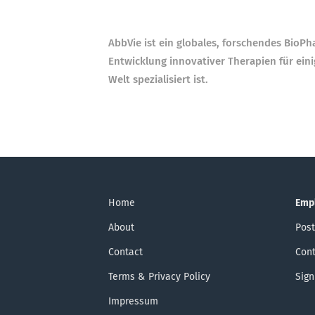
AbbVie ist ein globales, forschendes Bio
Entwicklung innovativer Therapien für ei
Welt spezialisiert ist.
Home
Emp
About
Post
Contact
Cont
Terms & Privacy Policy
Sign
Impressum