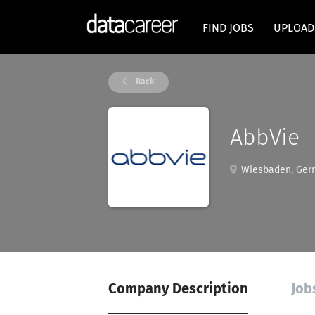
FIND JOBS
UPLOAD
Back
AbbVie
Wiesbaden, Ger
Company Description
Job