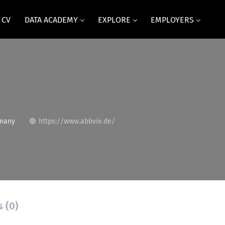
 CV
DATA ACADEMY
EXPLORE
EMPLOYERS
many
https://www.abbvie.de/
s (0)