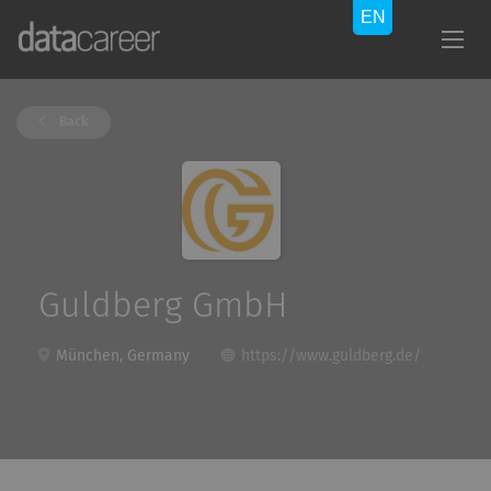
Back
Guldberg GmbH
München, Germany
https://www.guldberg.de/