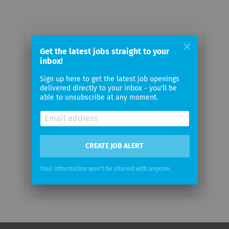
Email me jobs from Guldberg GmbH
Get the latest jobs straight to your
inbox!
Your
Sign up here to get the latest job openings
email
delivered directly to your inbox - you'll be
able to unsubscribe at any moment.
Email
frequency
CREATE JOB ALERT
Your information won't be shared with anyone.