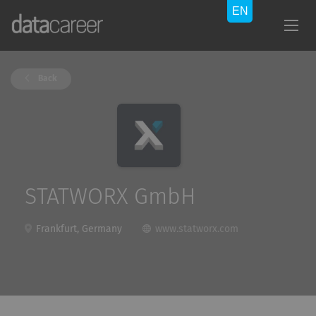
Back
STATWORX GmbH
Frankfurt, Germany
www.statworx.com