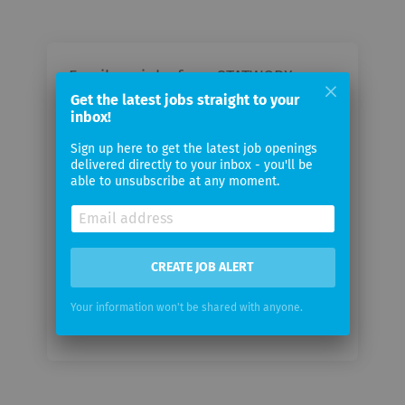
Email me jobs from STATWORX
GmbH
Get the latest jobs straight to your
inbox!
Sign up here to get the latest job openings
Your
delivered directly to your inbox - you'll be
email
able to unsubscribe at any moment.
Email
frequency
CREATE JOB ALERT
Your information won't be shared with anyone.