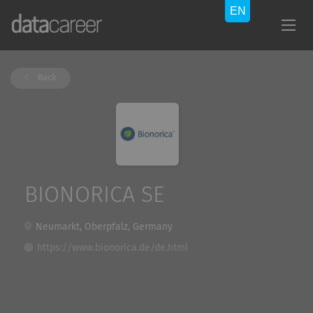
Back
BIONORICA SE
Neumarkt, Oberpfalz, Germany
https://www.bionorica.de/de.html