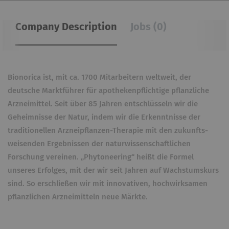
Company Description
Jobs (0)
Bionorica ist, mit ca. 1700 Mit­arbeitern weltweit, der
deutsche Marktführer für apotheken­pflichtige pflanzliche
Arznei­mittel. Seit über 85 Jahren entschlüsseln wir die
Geheim­nisse der Natur, indem wir die Erkenntnisse der
traditionellen Arz­neipflanzen-Therapie mit den zukunfts­
weisenden Ergebnissen der natur­wissen­schaftlichen
Forschung vereinen. „Phytoneering“ heißt die Formel
unseres Erfolges, mit der wir seit Jahren auf Wachstums­kurs
sind. So erschließen wir mit inno­vativen, hochwirksamen
pflanzlichen Arzneimitteln neue Märkte.