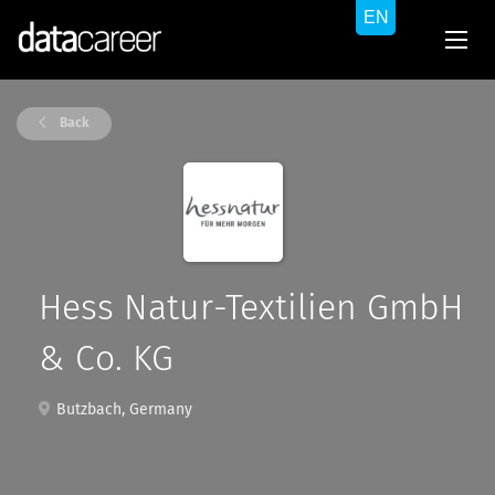
Back
Hess Natur-Textilien GmbH
& Co. KG
Butzbach, Germany