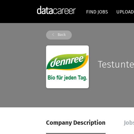
FIND JOBS
UPLOAD
Back
Testunt
Company Description
Job