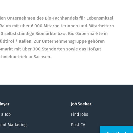
n Unter­nehmen des Bio-Fach­handels für Lebens­mittel
aum mit über 6.000 Mit­arbeite­rinnen und Mit­arbeitern.
400 selbst­ständige Biomärkte bzw. Bio-Supermärkte in
dtirol / Italien. Zur Unter­nehmens­gruppe gehören
iomarkt mit über 300 Stand­orten sowie das Hofgut
ch­vieh­betrieb in Sachsen.
loyer
Job Seeker
 a Job
Find Jobs
ent Marketing
Post CV