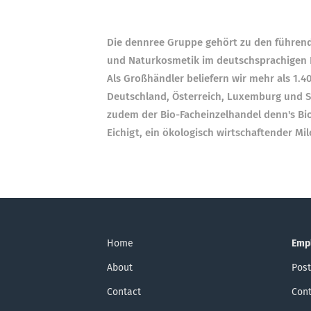
Die dennree Gruppe gehört zu den führende
und Natur­kosmetik im deutsch­sprachigen R
Als Groß­händler beliefern wir mehr als 1.
Deutschland, Österreich, Luxemburg und Sü
zudem der Bio-Fach­einzel­handel denn's B
Eichigt, ein ökologisch wirt­schaftender Mil
Home
Emp
About
Post
Contact
Cont