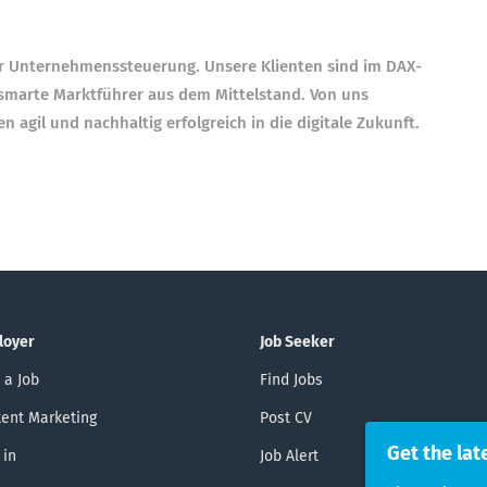
r Unternehmenssteuerung. Unsere Klienten sind im DAX-
smarte Marktführer aus dem Mittelstand. Von uns
 agil und nachhaltig erfolgreich in die digitale Zukunft.
loyer
Job Seeker
 a Job
Find Jobs
ent Marketing
Post CV
Get the lat
 in
Job Alert