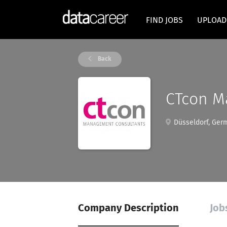
FIND JOBS
UPLOAD
Back
CTcon M
Düsseldorf, Ger
Company Description
Job