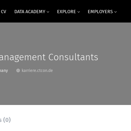
 CV
DATA ACADEMY
EXPLORE
EMPLOYERS
anagement Consultants
many
karriere.ctcon.de
s (0)