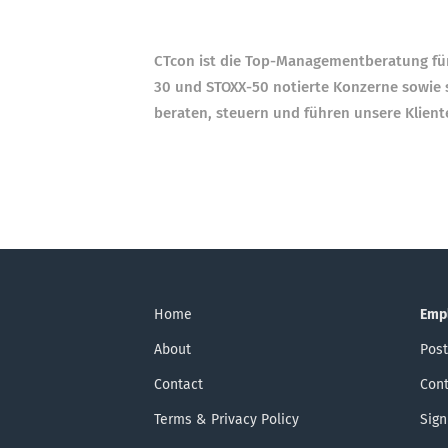
CTcon ist die Top-Managementberatung fü
30 und STOXX-50 notierte Konzerne sowie 
beraten, steuern und führen unsere Klienten
Home
Emp
About
Post
Contact
Cont
Terms & Privacy Policy
Sign