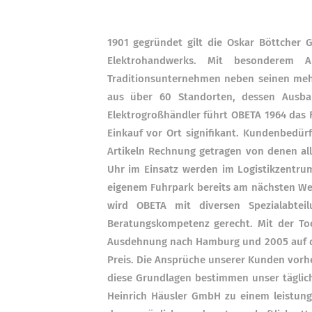
1901 gegründet gilt die Oskar Böttcher 
Elektrohandwerks. Mit besonderem 
Traditionsunternehmen neben seinen mehr 
aus über 60 Standorten, dessen Ausbau 
Elektrogroßhändler führt OBETA 1964 das F
Einkauf vor Ort signifikant. Kundenbedü
Artikeln Rechnung getragen von denen all
Uhr im Einsatz werden im Logistikzentrum
eigenem Fuhrpark bereits am nächsten Wer
wird OBETA mit diversen Spezialabtei
Beratungskompetenz gerecht. Mit der Toc
Ausdehnung nach Hamburg und 2005 auf das
Preis. Die Ansprüche unserer Kunden vorh
diese Grundlagen bestimmen unser täglich
Heinrich Häusler GmbH zu einem leistung