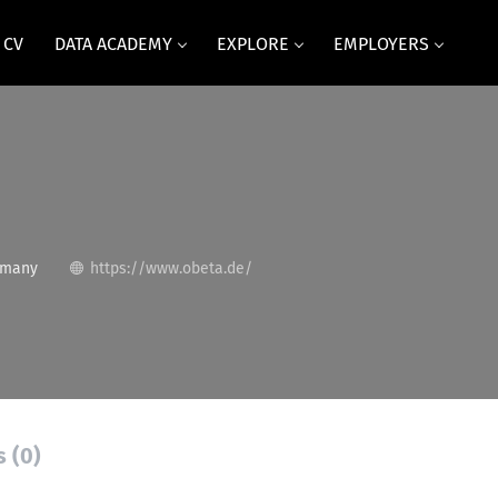
 CV
DATA ACADEMY
EXPLORE
EMPLOYERS
rmany
https://www.obeta.de/
s (0)