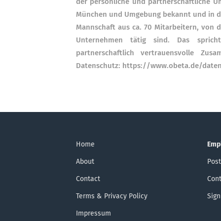
der persönliche und partnerschaftliche U
München und Umgebung bekannt und in der h
Mannschaft aus ca. 70 Mitarbeitern, von 
Unternehmen tätig sind. Das sprich
partnerschaftlich vertrauensvolle Zus
Datenschutz: https://www.obeta.de/daten
Home
Emp
About
Post
Contact
Cont
Terms & Privacy Policy
Sign
Impressum