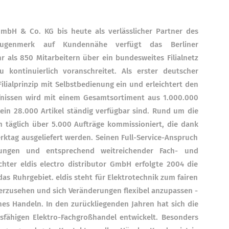
GmbH & Co. KG bis heute als verlässlicher Partner des
Augenmerk auf Kundennähe verfügt das Berliner
als 850 Mitarbeitern über ein bundesweites Filialnetz
kontinuierlich voranschreitet. Als erster deutscher
ilialprinzip mit Selbstbedienung ein und erleichtert den
rfnissen wird mit einem Gesamtsortiment aus 1.000.000
ein 28.000 Artikel ständig verfügbar sind. Rund um die
 täglich über 5.000 Aufträge kommissioniert, die dank
ktag ausgeliefert werden. Seinen Full-Service-Anspruch
lungen und entsprechend weitreichender Fach- und
hter eldis electro distributor GmbH erfolgte 2004 die
 Ruhrgebiet. eldis steht für Elektrotechnik zum fairen
erzusehen und sich Veränderungen flexibel anzupassen -
es Handeln. In den zurückliegenden Jahren hat sich die
sfähigen Elektro-Fachgroßhandel entwickelt. Besonders