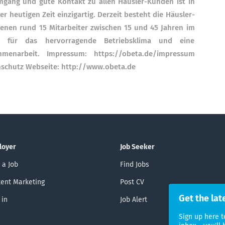
mgang und gute Kontakt zu allen Häusler-Kunden ist in
eutigen Zeit einzigartig. Derzeit besteht die Häusler-
denen rund 15 Mitarbeiter zwischen 15 und 45 Jahren im
t für das hervorragende Betriebsklima und eine
ammenarbeit. Impressum: https://obeta.de/impressum
schutz Webseite: http://www.obeta.de
loyer
Job Seeker
 a Job
Find Jobs
ent Marketing
Post CV
Get the lat
 in
Job Alert
Sign up here t