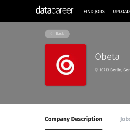
FIND JOBS
UPLOAD
Back
Obeta
10713 Berlin, Ge
Company Description
Job