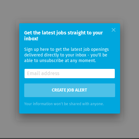
Email me jobs from Basler AG
Get the latest jobs straight to your
inbox!
Your
Sign up here to get the latest job openings
email
delivered directly to your inbox - you'll be
able to unsubscribe at any moment.
Email
frequency
CREATE JOB ALERT
Your information won't be shared with anyone.