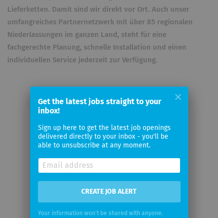
Lieferketten. Damit sind wir direkt vor Ort. Auch unser
umfangreiches Partnernetzwerk mit über 85 regionalen
Niederlassungen im ganzen Land, steht für eine
fachgerechte Planung, schnelle Installation und einen
individuellen Service jederzeit zur Verfügung.
Get the latest jobs straight to your
inbox!
Email me jobs from
Sign up here to get the latest job openings
Energiekonzepte Deutschland
delivered directly to your inbox - you'll be
able to unsubscribe at any moment.
GmbH
Your
email
CREATE JOB ALERT
Your information won't be shared with anyone.
Email