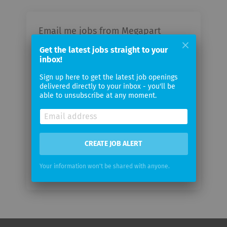
Email me jobs from Megapart
GmbH
Get the latest jobs straight to your
inbox!
Your
Sign up here to get the latest job openings
email
delivered directly to your inbox - you'll be
able to unsubscribe at any moment.
Email
frequency
CREATE JOB ALERT
Your information won't be shared with anyone.