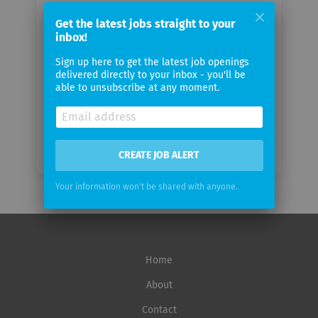
Your
email
Get the latest jobs straight to your
inbox!
Sign up here to get the latest job openings
Email
delivered directly to your inbox - you'll be
frequency
able to unsubscribe at any moment.
CREATE JOB ALERT
Your information won't be shared with anyone.
Home
About
Contact