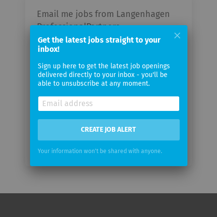
Email me jobs from Langenhagen
ProfessionalPartners
Get the latest jobs straight to your
inbox!
Your
email
Sign up here to get the latest job openings
delivered directly to your inbox - you'll be
able to unsubscribe at any moment.
Email
frequency
CREATE JOB ALERT
Your information won't be shared with anyone.