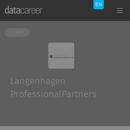
Back
Langenhagen
ProfessionalPartners