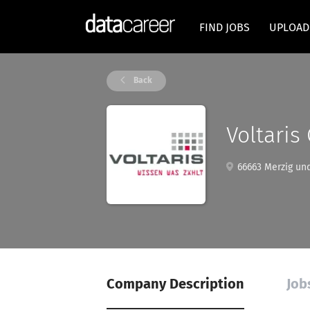
FIND JOBS
UPLOAD
Back
Voltari
66663 Merzig und
Company Description
Jobs