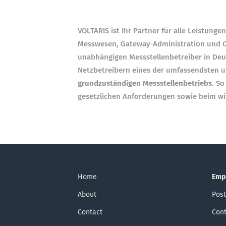
VOLTARIS ist Ihr Partner für alle Leistunge
Messwesen, Gateway‑Administration und C
unabhängigen Messstellenbetreiber in Deut
Netzbetreibern eines der umfassendsten u
grundzuständigen Messstellenbetriebs
. So
gesetzlichen Anforderungen sowie beim wi
Home
Emp
About
Post
Contact
Cont