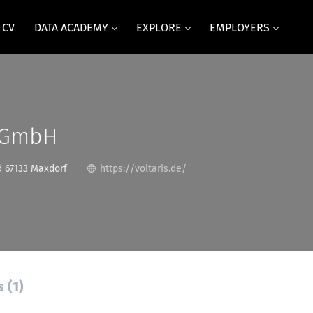
 CV
DATA ACADEMY
EXPLORE
EMPLOYERS
s GmbH
 67133 Maxdorf
https://voltaris.de/
 (1)