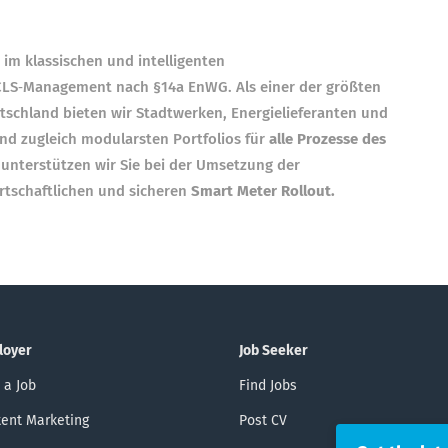
n im klassischen und intelligenten
LS‑Management nach §14a EnWG. Als einer der größten
schland bieten wir Stadtwerken, Energielieferanten und
nd zugleich modularsten Portfolios für
alle Prozesse des
 unterstützen wir Sie bei der Umsetzung der
rtschaftlichen und sicheren
Smart Meter Rollout.
loyer
Job Seeker
 a Job
Find Jobs
ent Marketing
Post CV