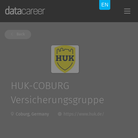
Back
HUK-COBURG
Versicherungsgruppe
Coburg, Germany
https://www.huk.de/