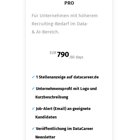
PRO
Für Unternehmen mit höherem
Recruiting-Bedarf im Data-
& AI-Bereich.
790
EUR
/60 days
✓
1 Stellenanzeige auf datacareer.de
✓
Unternehmensprofil mit Logo und
Kurzbeschreibung
✓
Job-Alert (Email) an geeignete
Kandidaten
✓
Veröffentlichung im DataCareer
Newsletter