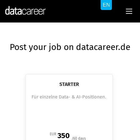
Post your job on datacareer.de
STARTER
Für einzelne Data- & AI-Positionen.
350
EUR
/60 days