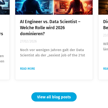
AI Engineer vs. Data Scientist –
Di
Welche Rolle wird 2026
Be
rs
dominieren?
23
27/02/2026
Wi
lä
Noch vor wenigen Jahren galt der Data
Sp
Scientist als der „sexiest job of the 21st
ten
Sc
century“. Unternehmen überboten sich
men
Fa
gegenseitig, um Talente einzustellen, die
READ MORE
RE
Sc
Daten analysieren und Machine-
so
Learning-Modelle entwickeln konnten.
Ex
Wer Python beherrschte und ein paar
Sch
ML-Projekte vorweisen konnte, war heiß
(D
begehrt. Heute taucht ein anderer Titel
View all blog posts
gr
immer häufiger auf: AI Engineer. Und
zu 
plötzlich stellt sich eine unbequeme...