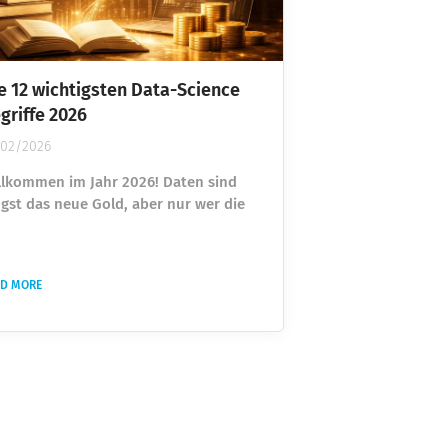
e 12 wichtigsten Data-Science
griffe 2026
/02/2026
llkommen im Jahr 2026! Daten sind
ngst das neue Gold, aber nur wer die
rache der Daten spricht, kann diesen
hatz auch heben. Hier sind 12
chbegriffe aus der Welt der Data
AD MORE
ience, die heute wirklich jeder kennen
llte – ganz ohne
pertenkauderwelsch in einem 3-
ritte-Modell erklärt. 1. Data Literacy
atenkompetenz) Erklärung: Das ist die
undlegende Fähigkeit, Daten kritisch
hinterfragen, sie korrekt zu...