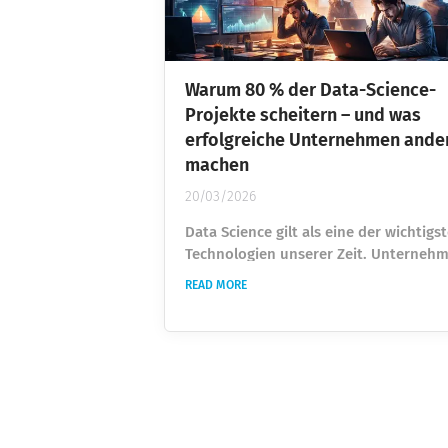
Warum 80 % der Data-Science-
Projekte scheitern – und was
erfolgreiche Unternehmen ande
machen
20/03/2026
Data Science gilt als eine der wichtigs
Technologien unserer Zeit. Unterneh
investieren Milliarden in künstliche
READ MORE
Intelligenz, Machine Learning und
datengetriebene Entscheidungen.
Trotzdem zeigt sich in vielen
Organisationen eine überraschende
Realität: Viele Data-Science-Projekte
schaffen es nie über das Experiment
hinaus. Modelle werden gebaut.