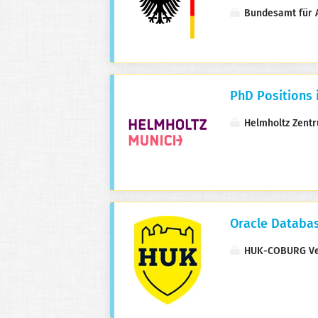
Bundesamt für A
PhD Positions 
Helmholtz Zent
Oracle Databa
HUK-COBURG Ve