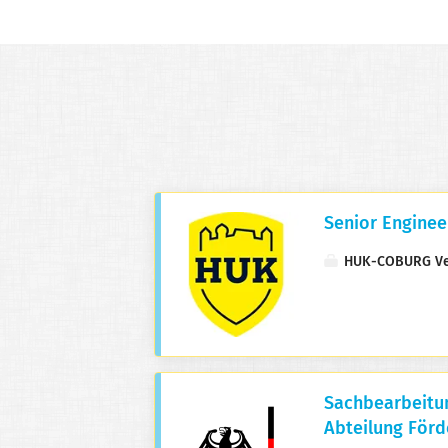
Dashboards entstehen. Prototypen
funktionieren im Notebook....
Senior Enginee
HUK-COBURG Ve
Sachbearbeitun
Abteilung Förd