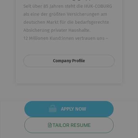
Seit über 85 Jahren steht die HUK-COBURG
als eine der größten Ver­sicherungen am
deutschen Markt für die bedarfs­gerechte
Ab­sicherung privater Haus­halte.
12 Millionen Kund:innen vertrauen uns –
weil wir schon heute an morgen denken.
Arbeiten an der Zukunft eben.
Company Profile
APPLY NOW
TAILOR RESUME