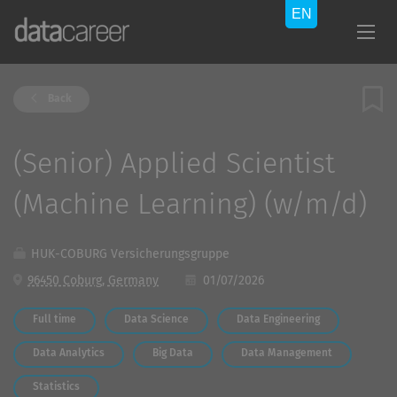
Back
(Senior) Applied Scientist
(Machine Learning) (w/m/d)
HUK-COBURG Versicherungsgruppe
96450 Coburg, Germany
01/07/2026
Full time
Data Science
Data Engineering
Data Analytics
Big Data
Data Management
Statistics