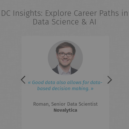
DC Insights: Explore Career Paths in
Data Science & AI
eries
« 
field
ad
iness
lated
 to
F
« Good data also allows for data-
ed in
based decision making. »
 the
Roman, Senior Data Scientist
hts?
Novalytica