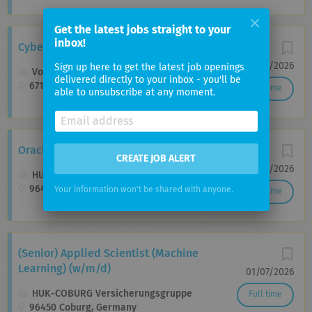
Get the latest jobs straight to your
inbox!
Cyber Security Spezialist (m/w/d)
19/07/2026
Sign up here to get the latest job openings
Voltaris GmbH
delivered directly to your inbox - you'll be
67133 Maxdorf und 66663 Merzig
Full time
able to unsubscribe at any moment.
Oracle Database Admin (w/m/d)
CREATE JOB ALERT
19/06/2026
HUK-COBURG Versicherungsgruppe
96450 Coburg, Germany
Your information won't be shared with anyone.
Full time
(Senior) Applied Scientist (Machine
Learning) (w/m/d)
01/07/2026
HUK-COBURG Versicherungsgruppe
Full time
96450 Coburg, Germany