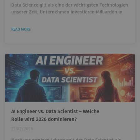
Data Science gilt als eine der wichtigsten Technologien
unserer Zeit. Unternehmen investieren Milliarden in
künstliche Intelligenz, Machine Learning und
datengetriebene Entscheidungen. Trotzdem zeigt
READ MORE
sich in vielen Organisationen eine überraschende
Realität: Viele Data-Science-Projekte schaffen es nie
über das Experiment hinaus. Modelle werden gebaut.
Dashboards entstehen. Prototypen funktionieren im
Notebook....
AI Engineer vs. Data Scientist – Welche
Rolle wird 2026 dominieren?
27/02/2026