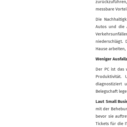
zurückzuführen
messbare Vortei
Die Nachhaltig
Autos und die A
Verkehrsunfäll
niederschlägt.
Hause arbeiten,
Weniger Ausfall
Der PC ist das 
Produktivität.
diagnostiziert
Belegschaft lege
Laut Small Busi
mit der Behebu
bevor sie auftr
Tickets für die