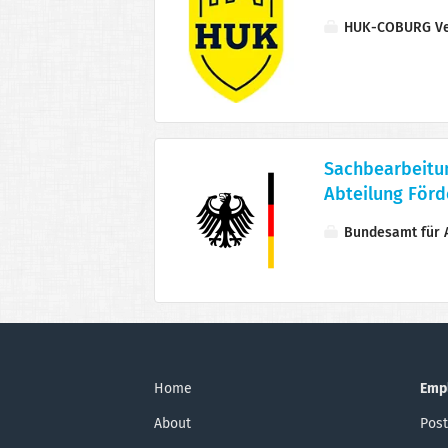
HUK-COBURG Ve
Sachbearbeitun
Abteilung Förd
Bundesamt für A
Home
Emp
About
Post