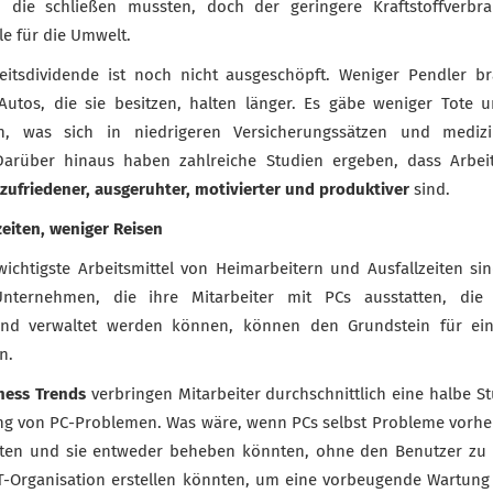
, die schließen mussten, doch der geringere Kraftstoffverbr
le für die Umwelt.
keitsdividende ist noch nicht ausgeschöpft. Weniger Pendler b
utos, die sie besitzen, halten länger. Es gäbe weniger Tote u
en, was sich in niedrigeren Versicherungssätzen und mediz
 Darüber hinaus haben zahlreiche Studien ergeben, dass Arbei
zufriedener, ausgeruhter, motivierter und produktiver
sind.
zeiten, weniger Reisen
wichtigste Arbeitsmittel von Heimarbeitern und Ausfallzeiten si
 Unternehmen, die ihre Mitarbeiter mit PCs ausstatten, di
 und verwaltet werden können, können den Grundstein für ein
n.
ness Trends
verbringen Mitarbeiter durchschnittlich eine halbe 
ng von PC-Problemen. Was wäre, wenn PCs selbst Probleme vorhe
eten und sie entweder beheben könnten, ohne den Benutzer zu 
 IT-Organisation erstellen könnten, um eine vorbeugende Wartun