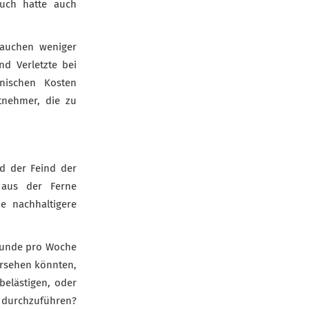
auch hatte auch
rauchen weniger
nd Verletzte bei
inischen Kosten
tnehmer, die zu
nd der Feind der
e aus der Ferne
e nachhaltigere
Stunde pro Woche
rsehen könnten,
belästigen, oder
g durchzuführen?