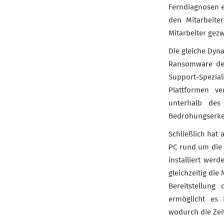
Ferndiagnosen e
den Mitarbeit
Mitarbeiter gez
Die gleiche Dyna
Ransomware deak
Support-Spezia
Plattformen ve
unterhalb des 
Bedrohungserk
Schließlich hat
PC rund um die 
installiert wer
gleichzeitig di
Bereitstellung
ermöglicht es 
wodurch die Zeit