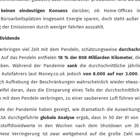
s
keinen eindeutigen Konsens
darüber, ob Home-Offices im
üroarbeitsplätzen insgesamt Energie sparen, doch steht außer 
g der Emissionen durch weniger Fahrten auszahlt.
dividende
erbringen viel Zeit mit dem Pendeln, schätzungsweise
durchschn
. Auf das Pendeln entfielen
18 % der 808 Milliarden Kilometer
, d
haben. Während der Pandemie
sank
die durchschnittliche jährli
n Autofahrers laut Money.co.uk jedoch
von 8.000 auf nur 3.000
.
ach Aufhebung der Beschränkungen wahrscheinlich wieder etwas 
eifel daran, dass die Einsparung eines Teils der durchschnittlich
ch mit dem Pendeln verbringen, zu einer saubereren Luft führen wi
ate der Pandemie haben gezeigt, wie dramatisch die Auswirkung
ASA durchgeführte
globale Analyse
ergab, dass in 50 der 61 von
ckstoffdioxidwerte in den Wochen nach dem Shutdown um 20
Diese Verringerung ist zwar weitgehend auf die große Zahl 