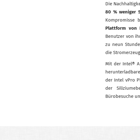
Die Nachhaltigk
80 % weniger 
Kompromisse b
Plattform von I
Benutzer von ih
zu neun Stunden
die Stromerzeug
Mit der Intel® 
herunterladbare
der Intel vPro 
der Siliziumeb
Bürobesuche und