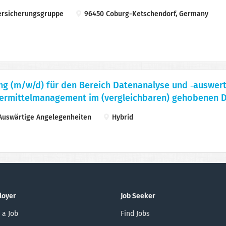
rsicherungsgruppe
96450 Coburg-Ketschendorf, Germany
g (m/w/d) für den Bereich Daten­analyse und ‑auswert
ermittel­management im (vergleichbaren) gehobenen D
uswärtige Angelegenheiten
Hybrid
loyer
Job Seeker
 a Job
Find Jobs