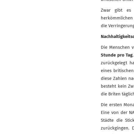
Zwar gibt e
herkömmlichen B
die Verringerun
Nachhaltigkeits
Die Menschen v
Stunde pro Tag
zurückgelegt 
eines britische
diese Zahlen n
besteht kein Zw
die Briten tägli
Die ersten Mon
Eine von der N
Städte die Sti
zurückgingen. 