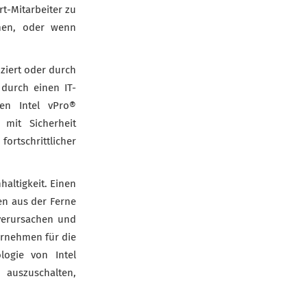
t-Mitarbeiter zu
men, oder wenn
iziert oder durch
 durch einen IT-
len Intel vPro®
 mit Sicherheit
rtschrittlicher
altigkeit. Einen
en aus der Ferne
 verursachen und
ernehmen für die
logie von Intel
 auszuschalten,