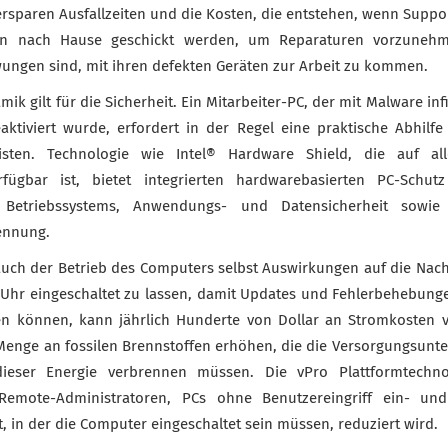
rsparen Ausfallzeiten und die Kosten, die entstehen, wenn Suppor
ern nach Hause geschickt werden, um Reparaturen vorzuneh
wungen sind, mit ihren defekten Geräten zur Arbeit zu kommen.
mik gilt für die Sicherheit. Ein Mitarbeiter-PC, der mit Malware inf
tiviert wurde, erfordert in der Regel eine praktische Abhilfe
listen. Technologie wie Intel® Hardware Shield, die auf al
rfügbar ist, bietet integrierten hardwarebasierten PC-Schutz
Betriebssystems, Anwendungs- und Datensicherheit sowie fo
ennung.
 auch der Betrieb des Computers selbst Auswirkungen auf die Nachh
Uhr eingeschaltet zu lassen, damit Updates und Fehlerbehebung
den können, kann jährlich Hunderte von Dollar an Stromkosten
e Menge an fossilen Brennstoffen erhöhen, die die Versorgungsunt
 dieser Energie verbrennen müssen. Die vPro Plattformtechno
Remote-Administratoren, PCs ohne Benutzereingriff ein- und
, in der die Computer eingeschaltet sein müssen, reduziert wird.