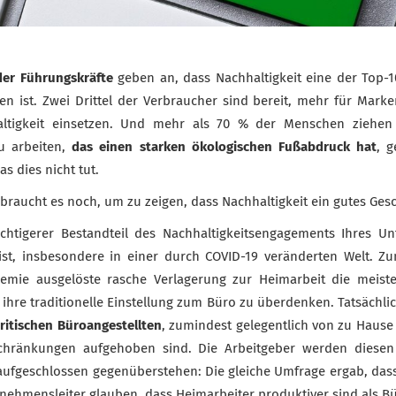
der Führungskräfte
geben an, dass Nachhaltigkeit eine der Top-10
n ist. Zwei Drittel der Verbraucher sind bereit, mehr für Marke
altigkeit einsetzen. Und mehr als 70 % der Menschen ziehen 
u arbeiten,
das einen starken ökologischen Fußabdruck hat
, 
s dies nicht tut.
raucht es noch, um zu zeigen, dass Nachhaltigkeit ein gutes Gesch
chtigerer Bestandteil des Nachhaltigkeitsengagements Ihres U
ist, insbesondere in einer durch COVID-19 veränderten Welt. Z
emie ausgelöste rasche Verlagerung zur Heimarbeit die meis
 ihre traditionelle Einstellung zum Büro zu überdenken. Tatsächli
britischen Büroangestellten
, zumindest gelegentlich von zu Hause 
chränkungen aufgehoben sind. Die Arbeitgeber werden diese
aufgeschlossen gegenüberstehen: Die gleiche Umfrage ergab, dass 
rnehmensleiter glauben, dass Heimarbeiter produktiver sind als Bü