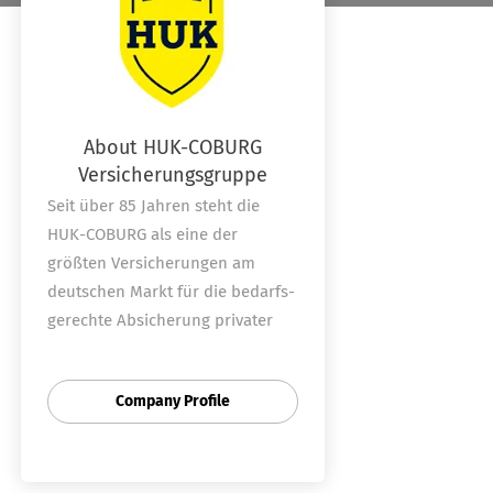
About HUK-COBURG
Versicherungsgruppe
Seit über 85 Jahren steht die
HUK-COBURG als eine der
größten Ver­sicherungen am
deutschen Markt für die bedarfs­
gerechte Ab­sicherung privater
Haus­halte. 12 Millionen
Kund:innen vertrauen uns – weil
Company Profile
wir schon heute an morgen
denken. Arbeiten an der Zukunft
eben.