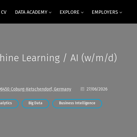
 CV
DATA ACADEMY
EXPLORE
EMPLOYERS
hine Learning / AI (w/m/d)
96450 Coburg-Ketschendorf, Germany
27/06/2026
alytics
Big Data
Business Intelligence