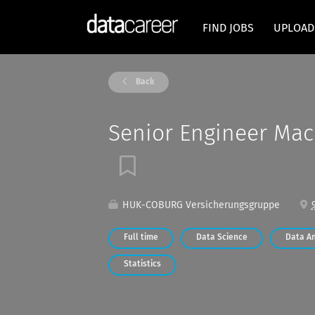
FIND JOBS
UPLOAD
Back
Senior Engineer Mac
HUK-COBURG Versicherungsgruppe
Full time
Data Science
Data An
Statistics